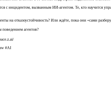
ётся с инцидентом, вызванным ИИ-агентом. Те, кто научится уп
нты на отказоустойчивость? Или ждёте, пока они «сами разберу
м поведением агентов?
ace.z.ai/
aw #AI