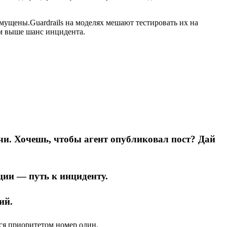
мущены.Guardrails на моделях мешают тестировать их на
ем выше шанс инцидента.
чи. Хочешь, чтобы агент опубликовал пост? Дай
ции — путь к инциденту.
ий.
ся приоритетом номер один.