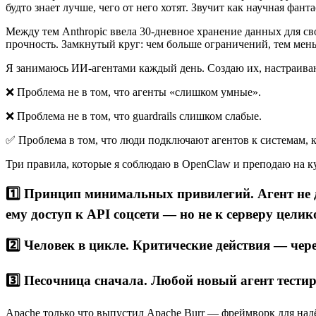
будто знает лучше, чего от него хотят. Звучит как научная фант
Между тем Anthropic ввела 30-дневное хранение данных для св
прочность. Замкнутый круг: чем больше ограничений, тем ме
Я занимаюсь ИИ-агентами каждый день. Создаю их, настраиваю
❌ Проблема не в том, что агенты «слишком умные».
❌ Проблема не в том, что guardrails слишком слабые.
✅ Проблема в том, что люди подключают агентов к системам, 
Три правила, которые я соблюдаю в OpenClaw и преподаю на к
1️⃣ Принцип минимальных привилегий. Агент не д
ему доступ к API соцсети — но не к серверу целик
2️⃣ Человек в цикле. Критические действия — че
3️⃣ Песочница сначала. Любой новый агент тестир
Apache только что выпустил Apache Burr — фреймворк для над