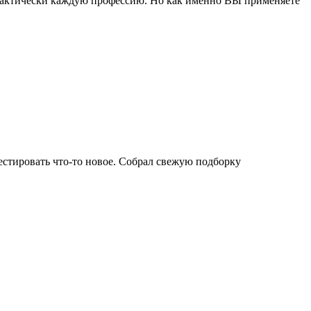
рактически каждую профессию. Но как именно ВЫ применяете
естировать что-то новое. Собрал свежую подборку