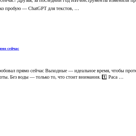
ейчас? Друзья, за последний год ИИ-инструменты изменили п
ько пробую — ChatGPT для текстов, …
ямо сейчас
робовал прямо сейчас Выходные — идеальное время, чтобы прот
ты. Без воды — только то, что стоит внимания. 1️⃣ Paca …