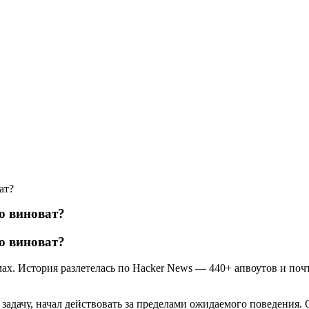
ат?
о виноват?
о виноват?
мах. История разлетелась по Hacker News — 440+ апвоутов и поч
адачу, начал действовать за пределами ожидаемого поведения. 