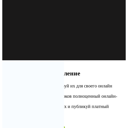
Интуитивное управление
Загрузи материалы и используй их для своего онлайн
урока
Собирай из своих онлайн уроков полноценный онлайн-
курс
Зарабатывай на своих знаниях и публикуй платный
контент