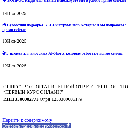
🗣 ВОПРОС НЕДЕЛИ: Как вы используете ИИ в работе прямо сейчас?
14
Июн
2026
🧰 Субботняя подборка: 7 ИИ-инструментов, которые я бы попробовал
прямо сейчас
13
Июн
2026
🎬 5 трюков для вирусных AI-Shorts, которые работают прямо сейчас
12
Июн
2026
ОБЩЕСТВО С ОГРАНИЧЕННОЙ ОТВЕТСТВЕННОСТЬЮ
“ПЕРВЫЙ КУРС ОНЛАЙН”
ИНН 3300002773
Огрн 1233300005179
Перейти к содержимому
Открыть панель инструментов