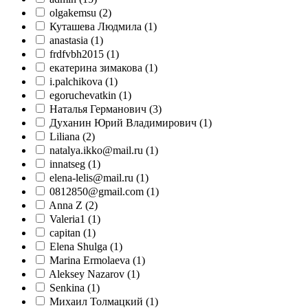
olgakemsu
(2)
Куташева Людмила
(1)
anastasia
(1)
frdfvbh2015
(1)
екатерина зимакова
(1)
i.palchikova
(1)
egoruchevatkin
(1)
Наталья Германович
(3)
Духанин Юрий Владимирович
(1)
Liliana
(2)
natalya.ikko@mail.ru
(1)
innatseg
(1)
elena-lelis@mail.ru
(1)
0812850@gmail.com
(1)
Anna Z
(2)
Valeria1
(1)
capitan
(1)
Elena Shulga
(1)
Marina Ermolaeva
(1)
Aleksey Nazarov
(1)
Senkina
(1)
Михаил Толмацкий
(1)