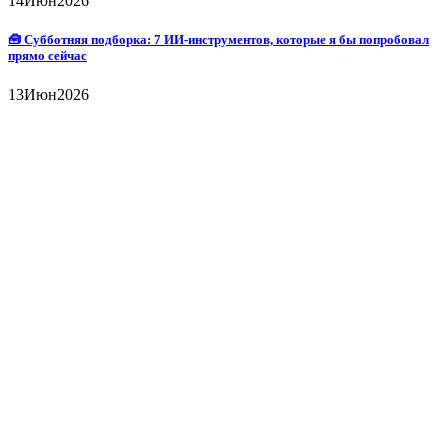
14
Июн
2026
🧰 Субботняя подборка: 7 ИИ-инструментов, которые я бы попробовал
прямо сейчас
13
Июн
2026