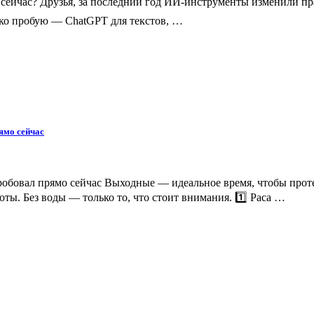
ейчас? Друзья, за последний год ИИ-инструменты изменили п
ько пробую — ChatGPT для текстов, …
ямо сейчас
робовал прямо сейчас Выходные — идеальное время, чтобы прот
ты. Без воды — только то, что стоит внимания. 1️⃣ Paca …