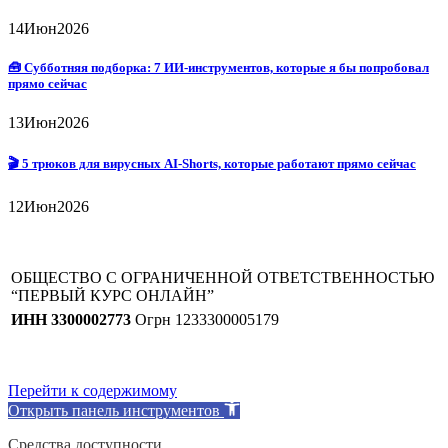
14
Июн
2026
🧰 Субботняя подборка: 7 ИИ-инструментов, которые я бы попробовал
прямо сейчас
13
Июн
2026
🎬 5 трюков для вирусных AI-Shorts, которые работают прямо сейчас
12
Июн
2026
ОБЩЕСТВО С ОГРАНИЧЕННОЙ ОТВЕТСТВЕННОСТЬЮ
“ПЕРВЫЙ КУРС ОНЛАЙН”
ИНН 3300002773
Огрн 1233300005179
Перейти к содержимому
Открыть панель инструментов
Средства доступности