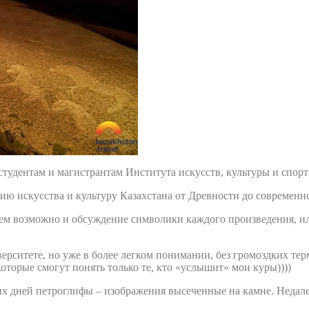
 студентам и магистрантам Института искусств, культуры и спор
ию искусства и культуру Казахстана от Древности до современн
ущем возможно и обсуждение символики каждого произведения, и
ерситете, но уже в более легком понимании, без громоздких те
торые смогут понять только те, кто «услышит» мои куры))))
ших дней петроглифы – изображения высеченные на камне. Недале