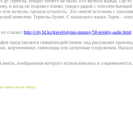
 до Теректы. Вокруг ничего не было. Его мучила жажда. Где-то
нему, и когда он подошел ближе, увидел рядом с тополем бьющий
 теле исчезли, прошла усталость. Это святой источник с тополя
ский комплекс Теректы-Аулие. С казахского языка: Терек – топо
 по ссылке:
http://city3d.kz/travel/ulytau-murasy/58-terekty-aulie.html
глифов представлялся священнодействием: над рисунками произв
ики, жертвенники, святилища или культовые сооружения. Наск
Алматы, изображения которого использовались в современности,
еще одним шагом вперед