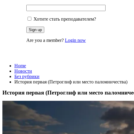
Хотите стать преподавателем?
Are you a member?
Login now
Без рубрики
Home
Новости
Без рубрики
История первая (Петроглиф или место паломничества)
История первая (Петроглиф или место паломниче