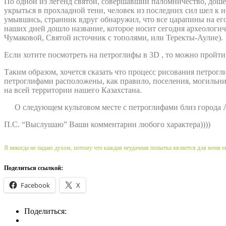
По одной из легенд святой, совершавший паломничество, дошел
укрыться в прохладной тени, человек из последних сил шел к 
умывшись, странник вдруг обнаружил, что все царапины на его
наших дней дошло название, которое носит сегодня археологиче
Чумаковой, Святой источник с тополями, или Теректы-Аулие).
Если хотите посмотреть на петроглифы в 3D , то можно пройти
Таким образом, хочется сказать что процесс рисования петро
петроглифами расположены, как правило, поселения, могильн
на всей территории нашего Казахстана.
О следующем культовом месте с петроглифами близ города 
П.С. “Выслушаю” Ваши комментарии любого характера))))
Я никогда не падаю духом, потому что каждая неудачная попытка является для меня 
Поделиться ссылкой:
Facebook
X
Поделиться: