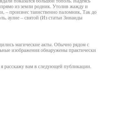
 вдали показался большой тополь. Надеясь
 прямо из земли родник. Утолив жажду и
ми, – произнес таинственно паломник, Так до
ль, аулие – святой (Из статьи Зинаиды
одились магические акты. Обычно рядом с
альные изображения обнаружены практически
 я расскажу вам в следующей публикации.