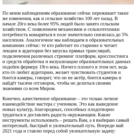
По моим наблюдениям образование сейчас переживает такие
же изменения, как и сельское хозяйство 100 лет назад. В
начале 20го века более 95% людей было занято сельским
хозяйством. С появлением механизмов и сельхозтехники
потребность ковыряться в поле значительно снизилась до 5%
населения. Аналогичное мы наблюдаем в образовательных
компаниях сейчас: те кто работает по старинке и читает
лекции в аудитории без запуска прямых трансляций,
подключения различных стриминг платформ, кросспостинга
и средств обработки и визуализации образовательных данных
подобен фермеру 19го века. Ничего плохого в этом нет, ведь
кто-то любит аудиторию, желает чувствовать студентов и
боится камеры, говорит, что он не актёр, боится камеры и
найдёт тысячи отговорок, чтобы не делиться своими
знаниями со всем Миром.
Конечно, качественное образование – это только личное
взаимодействие мастера с учеником. Это как выведение
новых культур, благородных, способных плодотворно
трудиться и доставлять радость окружающим. Какие
инструменты использовать – решать Вам, а я выбираю самый
интересный, быстрый и увлекательный путь. Впереди май
2021 года и ставлю перед собой увлекательную задачу: