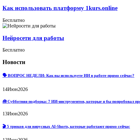
Как использовать платформу 1kurs.online
Бесплатно
Нейросети для работы
Бесплатно
Новости
🗣 ВОПРОС НЕДЕЛИ: Как вы используете ИИ в работе прямо сейчас?
14
Июн
2026
🧰 Субботняя подборка: 7 ИИ-инструментов, которые я бы попробовал пр
13
Июн
2026
🎬 5 трюков для вирусных AI-Shorts, которые работают прямо сейчас
12
Июн
2026