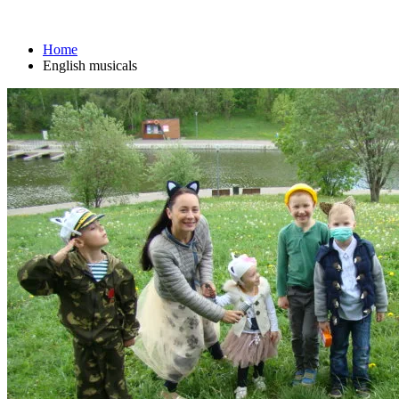
English musicals
Home
English musicals